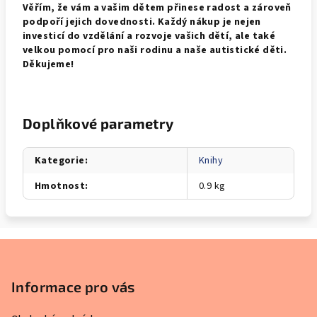
Věřím, že vám a vašim dětem přinese radost a zároveň
podpoří jejich dovednosti. Každý nákup je nejen
investicí do vzdělání a rozvoje vašich dětí, ale také
velkou pomocí pro naši rodinu a naše autistické děti.
Děkujeme!
Doplňkové parametry
Kategorie
:
Knihy
Hmotnost
:
0.9 kg
Z
á
p
Informace pro vás
a