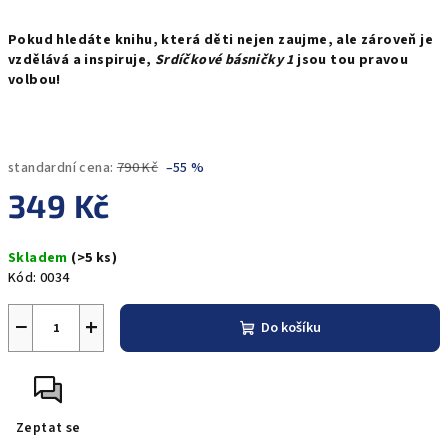
Pokud hledáte knihu, která děti nejen zaujme, ale zároveň je
vzdělává a inspiruje,
Srdíčkové básničky 1
jsou tou pravou
volbou!
standardní cena:
790 Kč
–55 %
349 Kč
Měrná
Skladem
(>5 ks)
cena:
Kód:
0034
−
+
Do košíku
Zeptat se