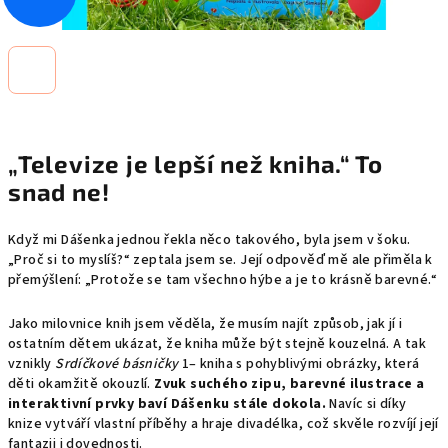
„Televize je lepší než kniha.“ To
snad ne!
Když mi Dášenka jednou řekla něco takového, byla jsem v šoku.
„Proč si to myslíš?“ zeptala jsem se. Její odpověď mě ale přiměla k
přemýšlení: „Protože se tam všechno hýbe a je to krásně barevné.“
Jako milovnice knih jsem věděla, že musím najít způsob, jak jí i
ostatním dětem ukázat, že kniha může být stejně kouzelná. A tak
vznikly
Srdíčkové básničky
1– kniha s pohyblivými obrázky, která
děti okamžitě okouzlí.
Zvuk suchého zipu, barevné ilustrace a
interaktivní prvky baví Dášenku stále dokola.
Navíc si díky
knize vytváří vlastní příběhy a hraje divadélka, což skvěle rozvíjí její
fantazii i dovednosti.