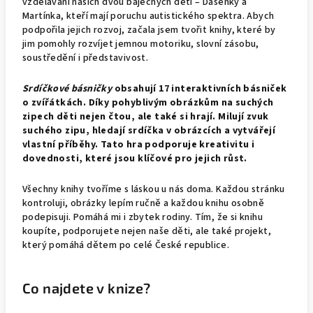
vzdělávání našich dvou báječných dětí – Dášenky a
Martínka, kteří mají poruchu autistického spektra. Abych
podpořila jejich rozvoj, začala jsem tvořit knihy, které by
jim pomohly rozvíjet jemnou motoriku, slovní zásobu,
soustředění i představivost.
Srdíčkové básničky
obsahují 17 interaktivních básniček
o zvířátkách. Díky pohyblivým obrázkům na suchých
zipech děti nejen čtou, ale také si hrají. Milují zvuk
suchého zipu, hledají srdíčka v obrázcích a vytvářejí
vlastní příběhy. Tato hra podporuje kreativitu i
dovednosti, které jsou klíčové pro jejich růst.
Všechny knihy tvoříme s láskou u nás doma. Každou stránku
kontroluji, obrázky lepím ručně a každou knihu osobně
podepisuji. Pomáhá mi i zbytek rodiny. Tím, že si knihu
koupíte, podporujete nejen naše děti, ale také projekt,
který pomáhá dětem po celé České republice.
Co najdete v knize?