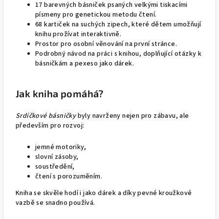
17 barevných básniček psaných velkými tiskacími
písmeny pro genetickou metodu čtení.
68 kartiček na suchých zipech, které dětem umožňují
knihu prožívat interaktivně.
Prostor pro osobní věnování na první stránce.
Podrobný návod na práci s knihou, doplňující otázky k
básničkám a pexeso jako dárek.
Jak kniha pomáhá?
Srdíčkové básničky
byly navrženy nejen pro zábavu, ale
především pro rozvoj:
jemné motoriky,
slovní zásoby,
soustředění,
čtení s porozuměním.
Kniha se skvěle hodí i jako dárek a díky pevné kroužkové
vazbě se snadno používá.