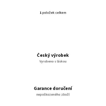
1
položek celkem
O
v
l
á
d
a
c
í
Český výrobek
p
Vyrobeno s láskou
r
v
k
y
v
Garance doručení
ý
nepoškozeného zboží
p
i