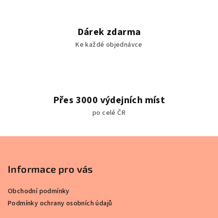
s
u
Dárek zdarma
Ke každé objednávce
Přes 3000 výdejních míst
po celé ČR
Z
á
p
Informace pro vás
a
Obchodní podmínky
t
Podmínky ochrany osobních údajů
í