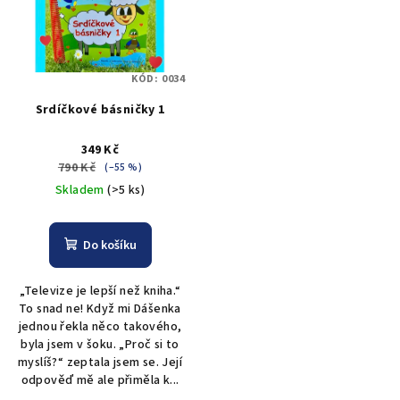
i
d
s
u
p
k
KÓD:
0034
r
t
Srdíčkové básničky 1
o
ů
d
349 Kč
u
790 Kč
(–55 %)
k
Skladem
(>5 ks)
t
ů
Do košíku
„Televize je lepší než kniha.“
To snad ne! Když mi Dášenka
jednou řekla něco takového,
byla jsem v šoku. „Proč si to
myslíš?“ zeptala jsem se. Její
odpověď mě ale přiměla k...